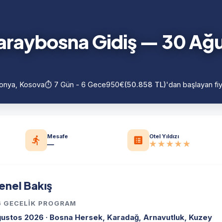
araybosna Gidiş — 30 Ağ
donya, Kosova
⏱️ 7 Gün - 6 Gece
950€
(50.858 TL)
'dan başlayan fiy
Mesafe
Otel Yıldızı
—
★★★★★
enel Bakış
 6 GECELİK PROGRAM
ustos 2026 · Bosna Hersek, Karadağ, Arnavutluk, Kuzey