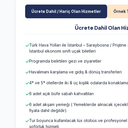
Ücrete Dahil / Hariç Olan Hizmetler
Örnek 
Ücrete Dahil Olan Hi
Türk Hava Yolları ile İstanbul – Saraybosna / Priştine 
İstanbul ekonomi sınıfı uçak biletleri
Programda belirtilen gezi ve ziyaretler
Havalimanı karşılama ve gidiş & dönüş transferleri
4* ve 5* otellerde iki & üç kişilik odalarda konaklam
6 adet açık büfe sabah kahvaltıları
6 adet akşam yemeği ( Yemeklerde alınacak içecekl
fiyata dahil değildir).
Tur boyunca kullanılacak lüx otobüs ve profesyonel
şoförlük hizmeti