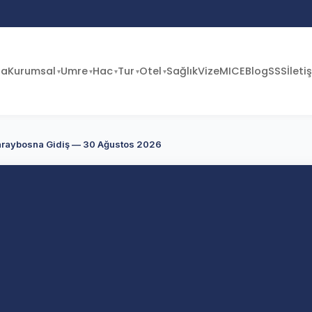
fa
Kurumsal
Umre
Hac
Tur
Otel
Sağlık
Vize
MICE
Blog
SSS
İleti
araybosna Gidiş — 30 Ağustos 2026