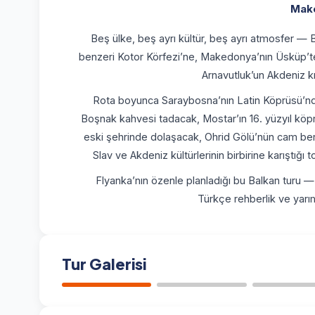
Mak
Beş ülke, beş ayrı kültür, beş ayrı atmosfer —
benzeri Kotor Körfezi’ne, Makedonya’nın Üsküp’tek
Arnavutluk’un Akdeniz kı
Rota boyunca Saraybosna’nın Latin Köprüsü’nde 
Boşnak kahvesi tadacak, Mostar’ın 16. yüzyıl köp
eski şehrinde dolaşacak, Ohrid Gölü’nün cam berra
Slav ve Akdeniz kültürlerinin birbirine karıştığ
Flyanka’nın özenle planladığı bu Balkan turu — T
Türkçe rehberlik ve yar
Tur Galerisi