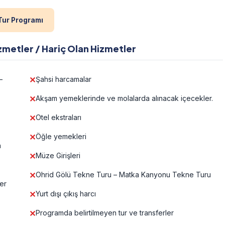
Tur Programı
zmetler / Hariç Olan Hizmetler
–
Şahsi harcamalar
Akşam yemeklerinde ve molalarda alınacak içecekler.
Otel ekstraları
Öğle yemekleri
a
Müze Girişleri
Ohrid Gölü Tekne Turu – Matka Kanyonu Tekne Turu
er
Yurt dışı çıkış harcı
Programda belirtilmeyen tur ve transferler