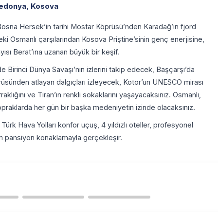
edonya, Kosova
 Bosna Hersek’in tarihi Mostar Köprüsü’nden Karadağ’ın fjord
i Osmanlı çarşılarından Kosova Priştine’sinin genç enerjisine,
yısı Berat’ına uzanan büyük bir keşif.
Birinci Dünya Savaşı’nın izlerini takip edecek, Başçarşı’da
rüsünden atlayan dalgıçları izleyecek, Kotor’un UNESCO mirası
klığını ve Tiran’ın renkli sokaklarını yaşayacaksınız. Osmanlı,
ı topraklarda her gün bir başka medeniyetin izinde olacaksınız.
ürk Hava Yolları konfor uçuş, 4 yıldızlı oteller, profesyonel
ım pansiyon konaklamayla gerçekleşir.