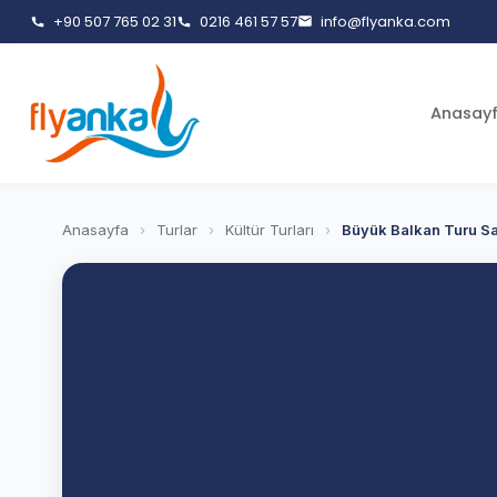
+90 507 765 02 31
0216 461 57 57
info@flyanka.com
Anasay
Anasayfa
›
Turlar
›
Kültür Turları
›
Büyük Balkan Turu S