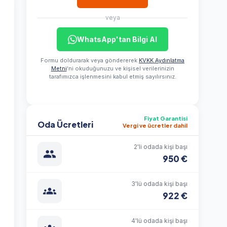
veya
WhatsApp'tan Bilgi Al
Formu doldurarak veya göndererek
KVKK Aydınlatma
Metni
'ni okuduğunuzu ve kişisel verilerinizin
tarafımızca işlenmesini kabul etmiş sayılırsınız.
Fiyat Garantisi
Oda Ücretleri
Vergi ve ücretler dahil
2'li odada kişi başı
950 €
3'lü odada kişi başı
922 €
4'lü odada kişi başı